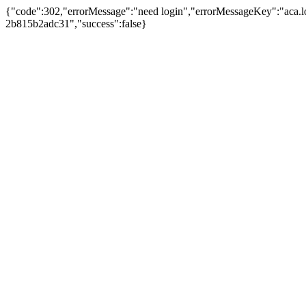
{"code":302,"errorMessage":"need login","errorMessageKey":"aca.l
2b815b2adc31","success":false}